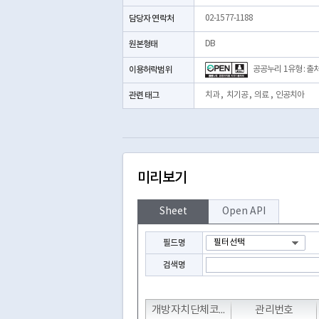
담당자 연락처
02-1577-1188
원본형태
DB
이용허락범위
공공누리 1유형 : 출
관련 태그
치과
,
치기공
,
의료
,
인공치아
미리보기
Sheet
Open API
필드명
검색명
T
T
T
개방자치단체코드
관리번호