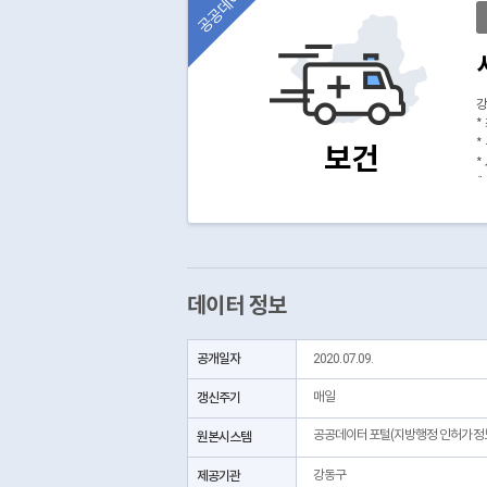
공공데이터
강
*
*
보건
*
(
데이터 정보
공개일자
2020.07.09.
갱신주기
매일
공공데이터포털(지방행정 인허가정
원본시스템
제공기관
강동구