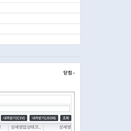
닫힘 -
내려받기(CSV)
내려받기(JSON)
조회
T
T
T
T
명
상세영업상태코드
상세영업상태명
폐업일자