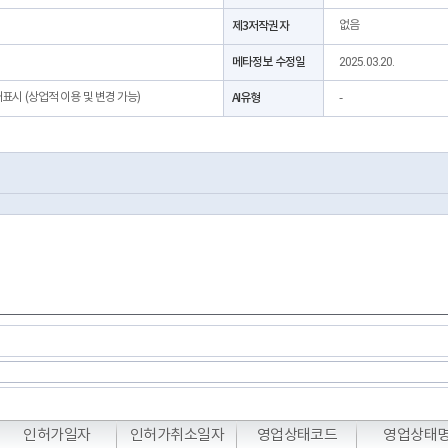
제3저작권자
없음
메타정보 수정일
2025.03.20.
처표시 (상업적 이용 및 변경 가능)
AI유형
-
T
T
T
인허가일자
인허가취소일자
영업상태코드
영업상태