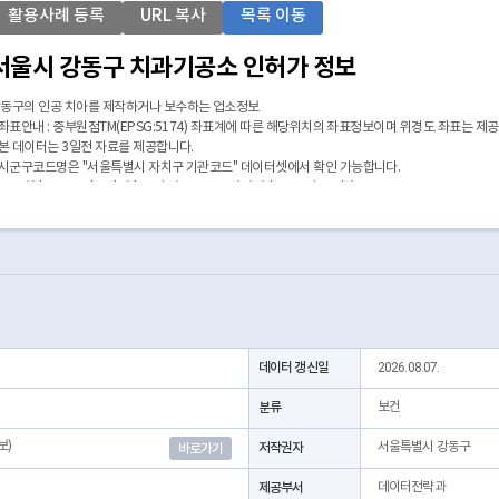
활용사례 등록
URL 복사
목록 이동
서울시 강동구 치과기공소 인허가 정보
동구의 인공 치아를 제작하거나 보수하는 업소정보
 좌표안내 : 중부원점TM(EPSG:5174) 좌표계에 따른 해당위치의 좌표정보이며 위경도 좌표는 제
 본 데이터는 3일전 자료를 제공합니다.
 시군구코드명은 "서울특별시 자치구 기관코드" 데이터셋에서 확인 가능합니다.
https://data.seoul.go.kr/dataList/OA-22872/S/1/datasetView.do)
데이터 갱신일
2026.08.07.
분류
보건
보)
저작권자
서울특별시 강동구
바로가기
제공부서
데이터전략과