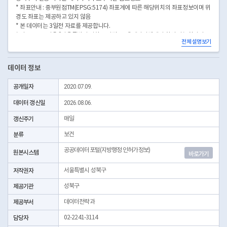
* 좌표안내 : 중부원점TM(EPSG:5174) 좌표계에 따른 해당위치의 좌표정보이며 위
경도 좌표는 제공하고 있지 않음
* 본 데이터는 3일전 자료를 제공합니다.
* 시군구코드명은 "서울특별시 자치구 기관코드" 데이터셋에서 확인 가능합니다.
전체 설명보기
(https://data.seoul.go.kr/dataList/OA-22872/S/1/datasetView.do)
데이터 정보
공개일자
2020.07.09.
데이터 갱신일
2026.08.06.
갱신주기
매일
분류
보건
공공데이터포털(지방행정 인허가정보)
원본시스템
바로가기
저작권자
서울특별시 성북구
제공기관
성북구
제공부서
데이터전략과
담당자
02-2241-3114