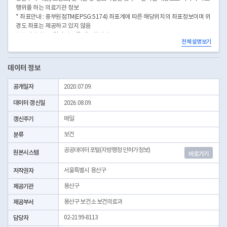
행위를 하는 의료기관 정보
* 좌표안내 : 중부원점TM(EPSG:5174) 좌표계에 따른 해당위치의 좌표정보이며 위
경도 좌표는 제공하고 있지 않음
* 본 데이터는 3일전 자료를 제공합니다.
전체 설명보기
* 시군구코드명은 "서울특별시 자치구 기관코드" 데이터셋에서 확인 가능합니다.
(https://data.seoul.go.kr/dataList/OA-22872/S/1/datasetView.do)
데이터 정보
공개일자
2020.07.09.
데이터 갱신일
2026.08.09.
갱신주기
매일
분류
보건
공공데이터포털(지방행정 인허가정보)
원본시스템
바로가기
저작권자
서울특별시 용산구
제공기관
용산구
제공부서
용산구 보건소 보건의료과
담당자
02-2199-8113