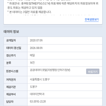
* 좌표안내 : 중부원점TM(EPSG:5174) 좌표계에 따른 해당위치의 좌표정보이며 위
경도 좌표는 제공하고 있지 않음
* 본 데이터는 3일전 자료를 제공합니다.
* 시군구코드명은 "서울특별시 자치구 기관코드" 데이터셋에서 확인 가능합니다.
전체 설명보기
(https://data.seoul.go.kr/dataList/OA-22872/S/1/datasetView.do)
데이터 정보
공개일자
2020.07.09.
데이터 갱신일
2026.08.09.
갱신주기
매일
분류
보건
공공데이터포털(지방행정 인허가정보)
원본시스템
바로가기
저작권자
서울특별시 도봉구
제공기관
도봉구
제공부서
데이터전략과
담당자
02-2091-2120