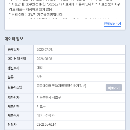
* 좌표안내 : 중부원점TM(EPSG:5174) 좌표계에 따른 해당위치의 좌표정보이며 위
경도 좌표는 제공하고 있지 않음
* 본 데이터는 3일전 자료를 제공합니다.
* 시군구코드명은 "서울특별시 자치구 기관코드" 데이터셋에서 확인 가능합니다.
전체 설명보기
(https://data.seoul.go.kr/dataList/OA-22872/S/1/datasetView.do)
데이터 정보
공개일자
2020.07.09.
데이터 갱신일
2026.08.08.
갱신주기
매일
분류
보건
공공데이터포털(지방행정 인허가정보)
원본시스템
바로가기
저작권자
서울특별시 서초구
제공기관
서초구
제공부서
데이터전략과
담당자
02-2155-6114