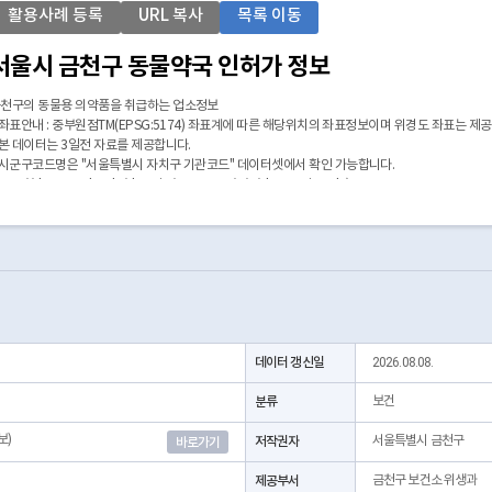
활용사례 등록
URL 복사
목록 이동
서울시 금천구 동물약국 인허가 정보
천구의 동물용 의약품을 취급하는 업소정보
 좌표안내 : 중부원점TM(EPSG:5174) 좌표계에 따른 해당위치의 좌표정보이며 위경도 좌표는 제
 본 데이터는 3일전 자료를 제공합니다.
 시군구코드명은 "서울특별시 자치구 기관코드" 데이터셋에서 확인 가능합니다.
https://data.seoul.go.kr/dataList/OA-22872/S/1/datasetView.do)
데이터 갱신일
2026.08.08.
분류
보건
보)
저작권자
서울특별시 금천구
바로가기
제공부서
금천구 보건소 위생과