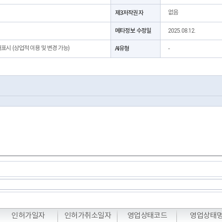
제3저작권자
없음
메타정보 수정일
2025.08.12.
처표시 (상업적 이용 및 변경 가능)
AI유형
-
T
T
T
인허가일자
인허가취소일자
영업상태코드
영업상태