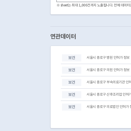
3170000
317000001120220004
※ sheet는 최대 1,000건까지 노출됩니다. 전체 데
3170000
317000001120220001
3170000
317000001120210010
3170000
317000001120210003
3170000
317000001120200001
3170000
317000001120180004
연관데이터
3170000
317000001120250005
3170000
317000001120180002
3170000
317000001120180003
보건
서울시 종로구 병원 인허가 정보
3170000
317000001120200004
3170000
317000001120130010
보건
서울시 종로구 의원 인허가 정보
보건
서울시 종로구 부속의료기관 인
보건
서울시 종로구 산후조리업 인허가
보건
서울시 종로구 의료법인 인허가 