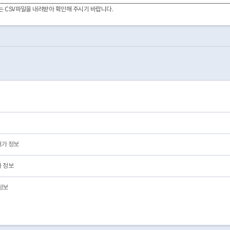
2022-05-17
01
영업/정상
이터는 CSV파일을 내려받아 확인해 주시기 바랍니다.
2022-01-03
03
폐업
2021-12-29
03
폐업
2021-04-26
03
폐업
2020-02-12
03
폐업
2018-12-13
03
폐업
2025-05-13
01
영업/정상
2018-10-11
03
폐업
2018-10-15
01
영업/정상
2020-07-08
03
폐업
2013-08-28
01
영업/정상
허가 정보
 정보
정보