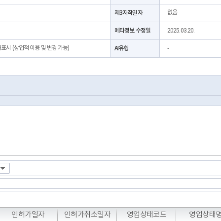
제3저작권자
없음
메타정보 수정일
2025.03.20.
처표시 (상업적 이용 및 변경 가능)
AI유형
-
T
T
T
인허가일자
인허가취소일자
영업상태코드
영업상태