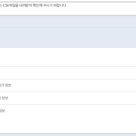
2021-07-08
01
영업/정상
이터는 CSV파일을 내려받아 확인해 주시기 바랍니다.
2025-02-26
01
영업/정상
2023-03-02
05
제외/삭제/전출
2018-11-23
01
영업/정상
2014-10-23
05
제외/삭제/전출
2006-11-20
03
폐업
2011-01-07
01
영업/정상
2011-12-16
03
폐업
2011-07-15
03
폐업
허가 정보
 정보
정보