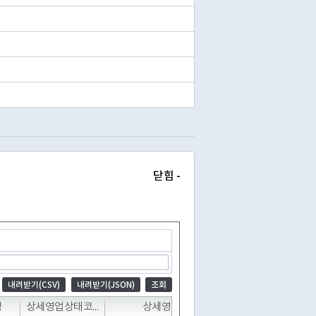
닫힘 -
내려받기(CSV)
내려받기(JSON)
조회
T
T
T
T
명
상세영업상태코드
상세영업상태명
폐업일자