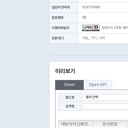
담당자 연락처
02-879-5000
원본형태
DB
이용허락범위
공공누리 1유형 : 출
관련 태그
의료
,
기기
,
수리
미리보기
Sheet
Open API
필드명
검색명
T
T
개방자치단체코드
관리번호