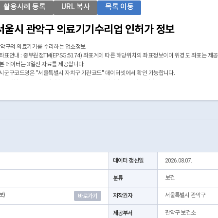
활용사례 등록
URL 복사
목록 이동
서울시 관악구 의료기기수리업 인허가 정보
악구의 의료기기를 수리하는 업소정보
 좌표안내 : 중부원점TM(EPSG:5174) 좌표계에 따른 해당위치의 좌표정보이며 위경도 좌표는 제
 본 데이터는 3일전 자료를 제공합니다.
 시군구코드명은 "서울특별시 자치구 기관코드" 데이터셋에서 확인 가능합니다.
https://data.seoul.go.kr/dataList/OA-22872/S/1/datasetView.do)
데이터 갱신일
2026.08.07.
분류
보건
보)
저작권자
서울특별시 관악구
바로가기
제공부서
관악구 보건소