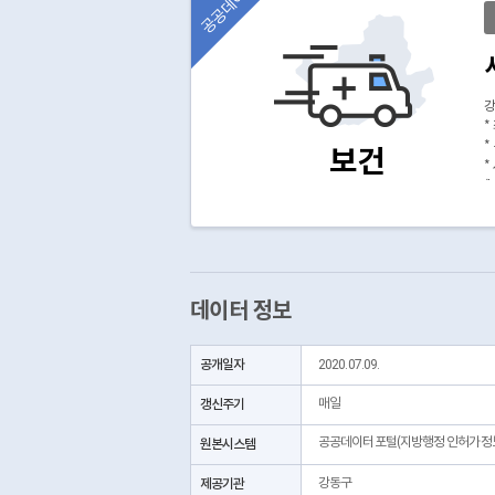
공공데이터
강
*
*
보건
*
(
데이터 정보
공개일자
2020.07.09.
갱신주기
매일
공공데이터포털(지방행정 인허가정
원본시스템
제공기관
강동구