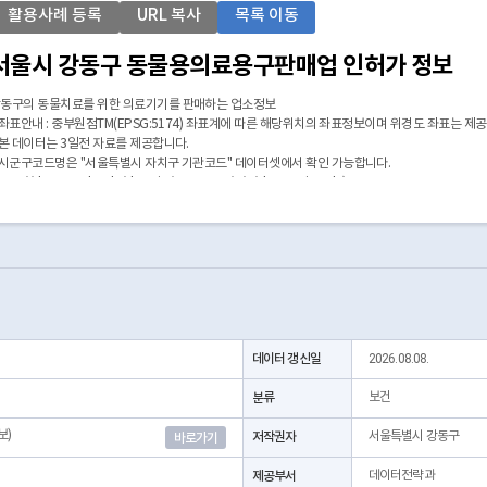
활용사례 등록
URL 복사
목록 이동
서울시 강동구 동물용의료용구판매업 인허가 정보
동구의 동물치료를 위한 의료기기를 판매하는 업소정보
 좌표안내 : 중부원점TM(EPSG:5174) 좌표계에 따른 해당위치의 좌표정보이며 위경도 좌표는 제
 본 데이터는 3일전 자료를 제공합니다.
 시군구코드명은 "서울특별시 자치구 기관코드" 데이터셋에서 확인 가능합니다.
https://data.seoul.go.kr/dataList/OA-22872/S/1/datasetView.do)
데이터 갱신일
2026.08.08.
분류
보건
보)
저작권자
서울특별시 강동구
바로가기
제공부서
데이터전략과