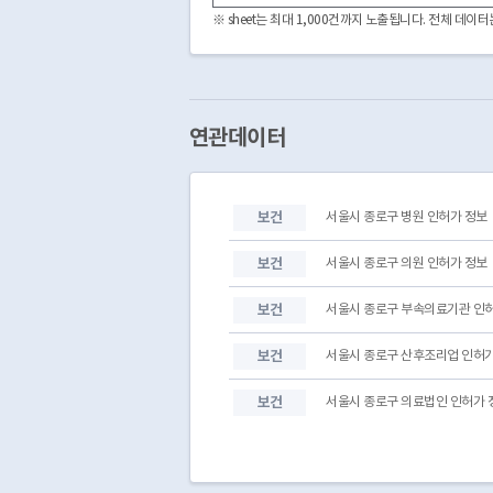
3240000
324000001320250002
※ sheet는 최대 1,000건까지 노출됩니다. 전체 데
3240000
324000001320210003
3240000
324000001320220005
3240000
324000001320220004
3240000
324000001320220003
3240000
324000001320130001
연관데이터
3240000
324000001320220002
3240000
324000001320220001
3240000
324000001320200002
보건
서울시 종로구 병원 인허가 정보
3240000
324000001320250001
3240000
324000001320160002
보건
서울시 종로구 의원 인허가 정보
보건
서울시 종로구 부속의료기관 인
보건
서울시 종로구 산후조리업 인허가
보건
서울시 종로구 의료법인 인허가 