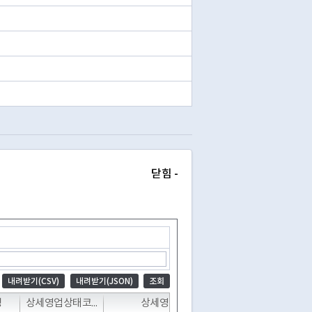
닫힘 -
내려받기(CSV)
내려받기(JSON)
조회
T
T
T
T
명
상세영업상태코드
상세영업상태명
폐업일자