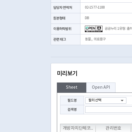
담당자 연락처
02-1577-1188
원본형태
DB
이용허락범위
공공누리 1유형 : 출
관련 태그
동물
,
의료용구
미리보기
Sheet
Open API
필드명
검색명
T
T
개방자치단체코드
관리번호