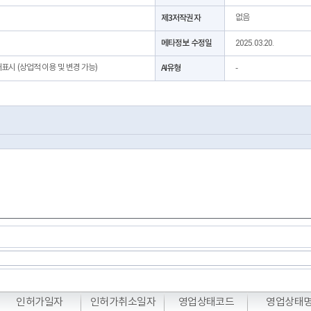
제3저작권자
없음
메타정보 수정일
2025.03.20.
처표시 (상업적 이용 및 변경 가능)
AI유형
-
T
T
T
인허가일자
인허가취소일자
영업상태코드
영업상태