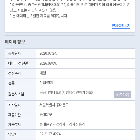
* 좌표안내 : 중부원점TM(EPSG:5174) 좌표계에 따른 해당위치의 좌표정보이며 위
경도 좌표는 제공하고 있지 않음
* 본 데이터는 3일전 자료를 제공합니다.
* 시군구코드명은 "서울특별시 자치구 기관코드" 데이터셋에서 확인 가능합니다.
전체 설명보기
(https://data.seoul.go.kr/dataList/OA-22872/S/1/datasetView.do)
데이터 정보
공개일자
2020.07.24.
데이터 갱신일
2026.08.09.
갱신주기
매일
분류
산업/경제
공공데이터포털(지방행정 인허가정보)
원본시스템
바로가기
저작권자
서울특별시 동대문구
제공기관
동대문구
제공부서
동대문구 재정경제국 경제진흥과
담당자
02-2127-4274