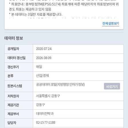
* 좌표안내 : 중부원점TM(EPSG:5174) 좌표계에 따른 해당위치의 좌표정보이며 위
경도 좌표는 제공하고 있지 않음
* 본 데이터는 3일전 자료를 제공합니다.
* 시군구코드명은 "서울특별시 자치구 기관코드" 데이터셋에서 확인 가능합니다.
전체 설명보기
(https://data.seoul.go.kr/dataList/OA-22872/S/1/datasetView.do)
데이터 정보
공개일자
2020.07.24.
데이터 갱신일
2026.08.09.
갱신주기
매일
분류
산업/경제
공공데이터포털(지방행정 인허가정보)
원본시스템
바로가기
저작권자
서울특별시 강동구
제공기관
강동구
제공부서
데이터전략과
담당자
02-1577-1188