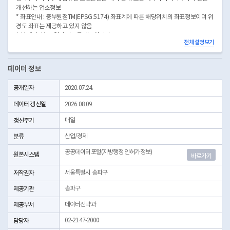
개선하는 업소정보
* 좌표안내 : 중부원점TM(EPSG:5174) 좌표계에 따른 해당위치의 좌표정보이며 위
경도 좌표는 제공하고 있지 않음
* 본 데이터는 3일전 자료를 제공합니다.
전체 설명보기
* 시군구코드명은 "서울특별시 자치구 기관코드" 데이터셋에서 확인 가능합니다.
(https://data.seoul.go.kr/dataList/OA-22872/S/1/datasetView.do)
데이터 정보
공개일자
2020.07.24.
데이터 갱신일
2026.08.09.
갱신주기
매일
분류
산업/경제
공공데이터포털(지방행정 인허가정보)
원본시스템
바로가기
저작권자
서울특별시 송파구
제공기관
송파구
제공부서
데이터전략과
담당자
02-2147-2000