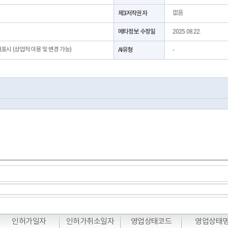
제3저작권자
없음
메타정보 수정일
2025.08.22.
처표시 (상업적 이용 및 변경 가능)
AI유형
-
T
T
T
인허가일자
인허가취소일자
영업상태코드
영업상태