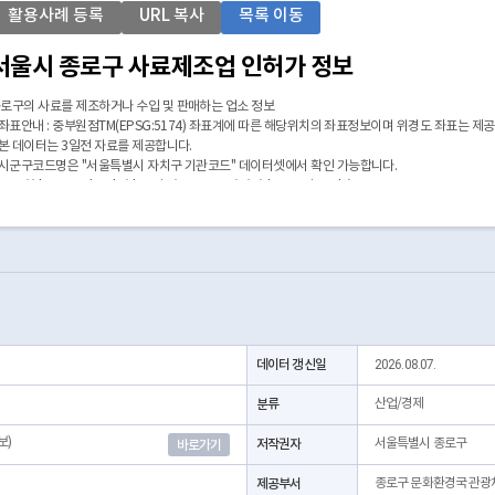
활용사례 등록
URL 복사
목록 이동
서울시 종로구 사료제조업 인허가 정보
로구의 사료를 제조하거나 수입 및 판매하는 업소 정보
 좌표안내 : 중부원점TM(EPSG:5174) 좌표계에 따른 해당위치의 좌표정보이며 위경도 좌표는 제
 본 데이터는 3일전 자료를 제공합니다.
 시군구코드명은 "서울특별시 자치구 기관코드" 데이터셋에서 확인 가능합니다.
https://data.seoul.go.kr/dataList/OA-22872/S/1/datasetView.do)
데이터 갱신일
2026.08.07.
분류
산업/경제
보)
저작권자
서울특별시 종로구
바로가기
제공부서
종로구 문화환경국 관광