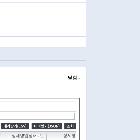
닫힘 -
내려받기(CSV)
내려받기(JSON)
조회
T
T
T
T
명
상세영업상태코드
상세영업상태명
폐업일자