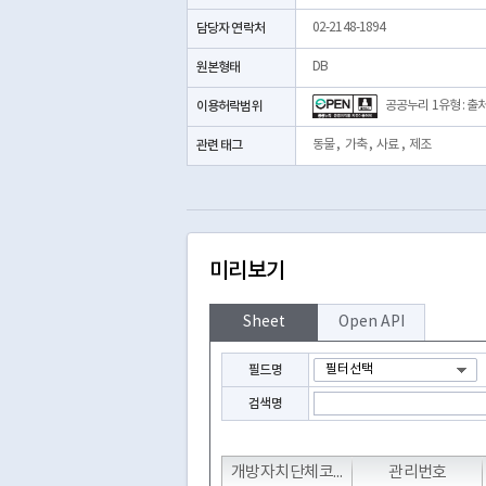
담당자 연락처
02-2148-1894
원본형태
DB
이용허락범위
공공누리 1유형 : 출
관련 태그
동물
,
가축
,
사료
,
제조
미리보기
Sheet
Open API
필드명
검색명
T
T
개방자치단체코드
관리번호