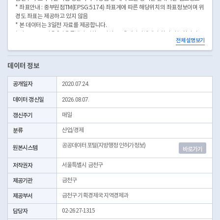
* 좌표안내 : 중부원점TM(EPSG:5174) 좌표계에 따른 해당위치의 좌표정보이며 위
경도 좌표는 제공하고 있지 않음
* 본 데이터는 3일전 자료를 제공합니다.
* 시군구코드명은 "서울특별시 자치구 기관코드" 데이터셋에서 확인 가능합니다.
전체 설명보기
(https://data.seoul.go.kr/dataList/OA-22872/S/1/datasetView.do)
데이터 정보
공개일자
2020.07.24.
데이터 갱신일
2026.08.07.
갱신주기
매일
분류
산업/경제
공공데이터포털(지방행정 인허가정보)
원본시스템
바로가기
저작권자
서울특별시 금천구
제공기관
금천구
제공부서
금천구 기획경제국 지역경제과
담당자
02-2627-1315