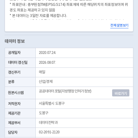
* 좌표안내 : 중부원점TM(EPSG:5174) 좌표계에 따른 해당위치의 좌표정보이며 위
경도 좌표는 제공하고 있지 않음
* 본 데이터는 3일전 자료를 제공합니다.
* 시군구코드명은 "서울특별시 자치구 기관코드" 데이터셋에서 확인 가능합니다.
전체 설명보기
(https://data.seoul.go.kr/dataList/OA-22872/S/1/datasetView.do)
데이터 정보
공개일자
2020.07.24.
데이터 갱신일
2026.08.07.
갱신주기
매일
분류
산업/경제
공공데이터포털(지방행정 인허가정보)
원본시스템
바로가기
저작권자
서울특별시 도봉구
제공기관
도봉구
제공부서
데이터전략과
담당자
02-2091-2120