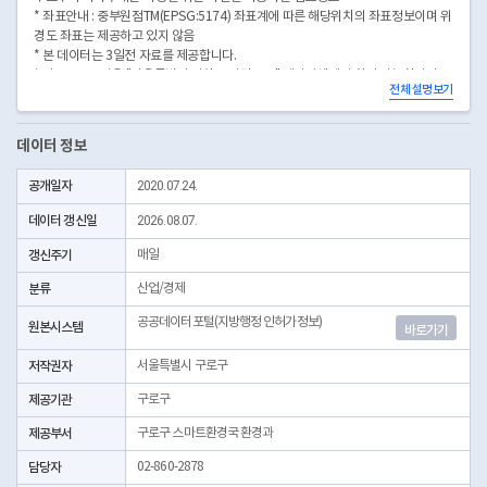
* 좌표안내 : 중부원점TM(EPSG:5174) 좌표계에 따른 해당위치의 좌표정보이며 위
경도 좌표는 제공하고 있지 않음
* 본 데이터는 3일전 자료를 제공합니다.
* 시군구코드명은 "서울특별시 자치구 기관코드" 데이터셋에서 확인 가능합니다.
전체 설명보기
(https://data.seoul.go.kr/dataList/OA-22872/S/1/datasetView.do)
데이터 정보
공개일자
2020.07.24.
데이터 갱신일
2026.08.07.
갱신주기
매일
분류
산업/경제
공공데이터포털(지방행정 인허가정보)
원본시스템
바로가기
저작권자
서울특별시 구로구
제공기관
구로구
제공부서
구로구 스마트환경국 환경과
담당자
02-860-2878