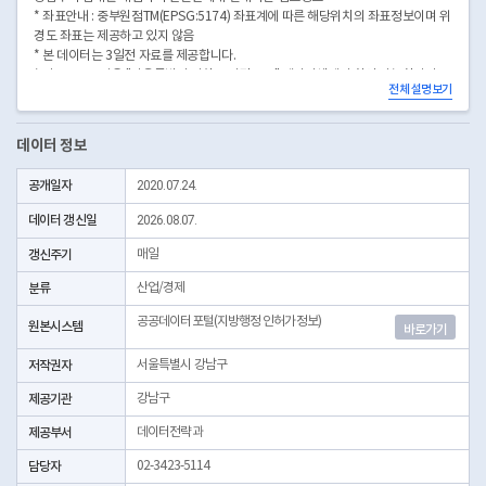
* 좌표안내 : 중부원점TM(EPSG:5174) 좌표계에 따른 해당위치의 좌표정보이며 위
경도 좌표는 제공하고 있지 않음
* 본 데이터는 3일전 자료를 제공합니다.
* 시군구코드명은 "서울특별시 자치구 기관코드" 데이터셋에서 확인 가능합니다.
전체 설명보기
(https://data.seoul.go.kr/dataList/OA-22872/S/1/datasetView.do)
데이터 정보
공개일자
2020.07.24.
데이터 갱신일
2026.08.07.
갱신주기
매일
분류
산업/경제
공공데이터포털(지방행정 인허가정보)
원본시스템
바로가기
저작권자
서울특별시 강남구
제공기관
강남구
제공부서
데이터전략과
담당자
02-3423-5114