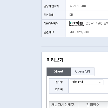
담당자 연락처
02-2670-3418
원본형태
DB
이용허락범위
공공누리 1유형 : 출
관련 태그
담배
,
흡연
,
판매
미리보기
Sheet
Open API
필드명
검색명
T
T
T
개방자치단체코드
관리번호