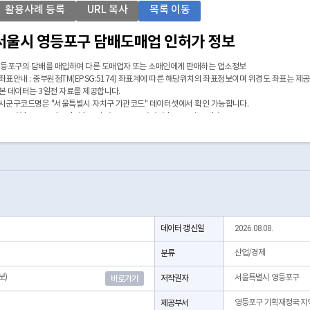
활용사례 등록
URL 복사
목록 이동
서울시 영등포구 담배도매업 인허가 정보
등포구의 담배를 매입하여 다른 도매업자 또는 소매인에게 판매하는 업소정보
 좌표안내 : 중부원점TM(EPSG:5174) 좌표계에 따른 해당위치의 좌표정보이며 위경도 좌표는 제
 본 데이터는 3일전 자료를 제공합니다.
 시군구코드명은 "서울특별시 자치구 기관코드" 데이터셋에서 확인 가능합니다.
https://data.seoul.go.kr/dataList/OA-22872/S/1/datasetView.do)
데이터 갱신일
2026.08.08.
분류
산업/경제
보)
저작권자
서울특별시 영등포구
바로가기
제공부서
영등포구 기획재정국 