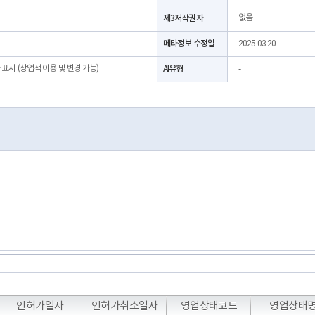
제3저작권자
없음
메타정보 수정일
2025.03.20.
처표시 (상업적 이용 및 변경 가능)
AI유형
-
T
T
T
인허가일자
인허가취소일자
영업상태코드
영업상태