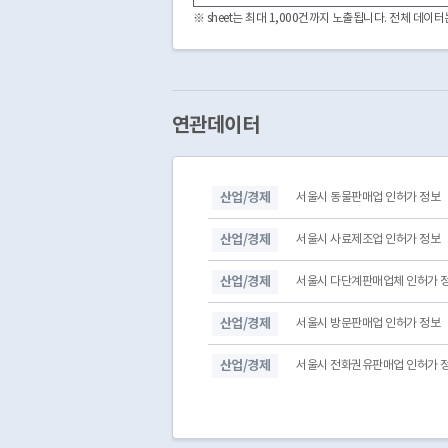
3180000
2007318011715500001
※ sheet는 최대 1,000건까지 노출됩니다. 전체 데
3180000
2010318011715500001
3180000
2009318011715500004
3180000
2009318011715500003
3180000
2009318011715500002
3180000
2026318027015500001
연관데이터
3180000
2010318016315500001
3180000
2008318011715500003
3180000
2008318011715500002
산업/경제
서울시 동물판매업 인허가 정보
3180000
2002318011715500001
3180000
2026318027015500002
산업/경제
서울시 사료제조업 인허가 정보
산업/경제
서울시 다단계판매업체 인허가 
산업/경제
서울시 방문판매업 인허가 정보
산업/경제
서울시 전화권유판매업 인허가 