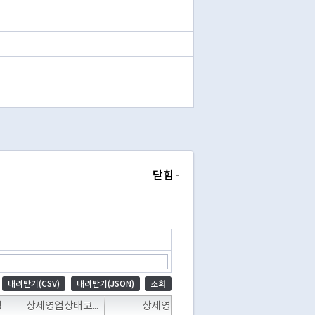
닫힘 -
내려받기(CSV)
내려받기(JSON)
조회
T
T
T
명
상세영업상태코드
상세영업상태명
폐업일자