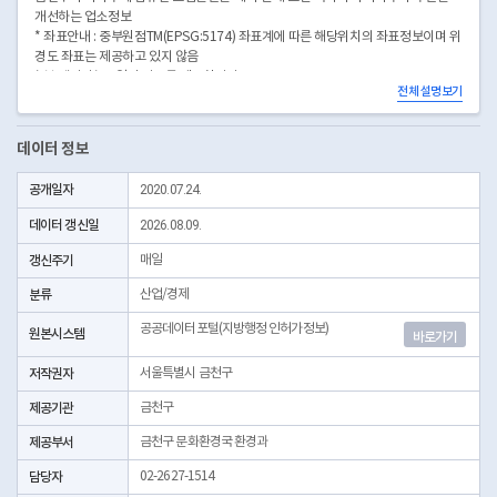
개선하는 업소정보
* 좌표안내 : 중부원점TM(EPSG:5174) 좌표계에 따른 해당위치의 좌표정보이며 위
경도 좌표는 제공하고 있지 않음
* 본 데이터는 3일전 자료를 제공합니다.
전체 설명보기
* 시군구코드명은 "서울특별시 자치구 기관코드" 데이터셋에서 확인 가능합니다.
(https://data.seoul.go.kr/dataList/OA-22872/S/1/datasetView.do)
데이터 정보
공개일자
2020.07.24.
데이터 갱신일
2026.08.09.
갱신주기
매일
분류
산업/경제
공공데이터포털(지방행정 인허가정보)
원본시스템
바로가기
저작권자
서울특별시 금천구
제공기관
금천구
제공부서
금천구 문화환경국 환경과
담당자
02-2627-1514