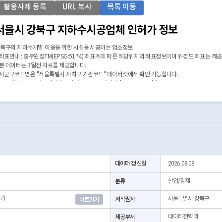
활용사례 등록
URL 복사
목록 이동
서울시 강북구 지하수시공업체 인허가 정보
북구의 지하수개발·이용을 위한 시설을 시공하는 업소정보
 좌표안내 : 중부원점TM(EPSG:5174) 좌표계에 따른 해당위치의 좌표정보이며 위경도 좌표는 제
 본 데이터는 3일전 자료를 제공합니다.
 시군구코드명은 "서울특별시 자치구 기관코드" 데이터셋에서 확인 가능합니다.
https://data.seoul.go.kr/dataList/OA-22872/S/1/datasetView.do)
데이터 갱신일
2026.08.08.
분류
산업/경제
보)
저작권자
서울특별시 강북구
바로가기
제공부서
데이터전략과