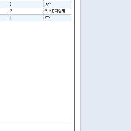
1
영업
서울특별시 강북구 수
2
취소정지업체
1
영업