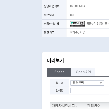
담당자 연락처
02-901-6114
원본형태
DB
이용허락범위
공공누리 1유형 : 출
관련 태그
지하수
,
시공
미리보기
Sheet
Open API
필드명
검색명
T
T
T
T
개방자치단체코드
관리번호