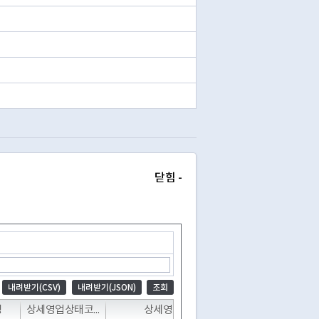
닫힘 -
내려받기(CSV)
내려받기(JSON)
조회
T
T
명
상세영업상태코드
상세영업상태명
지