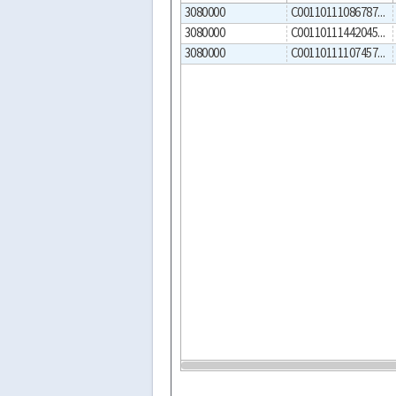
3080000
C001101110867874L00
3080000
C001101114420454L00
3080000
C001101111074577L00