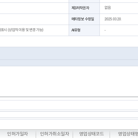
제3저작권자
없음
메타정보 수정일
2025.03.20.
처표시 (상업적 이용 및 변경 가능)
AI유형
-
T
T
T
인허가일자
인허가취소일자
영업상태코드
영업상태