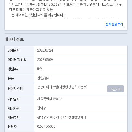
* 좌표안내 : 중부원점TM(EPSG:5174) 좌표계에 따른 해당위치의 좌표정보이며 위
경도 좌표는 제공하고 있지 않음
* 본 데이터는 3일전 자료를 제공합니다.
* 시군구코드명은 "서울특별시 자치구 기관코드" 데이터셋에서 확인 가능합니다.
전체 설명보기
(https://data.seoul.go.kr/dataList/OA-22872/S/1/datasetView.do)
데이터 정보
공개일자
2020.07.24.
데이터 갱신일
2026.08.09.
갱신주기
매일
분류
산업/경제
공공데이터포털(지방행정 인허가정보)
원본시스템
바로가기
저작권자
서울특별시 관악구
제공기관
관악구
제공부서
관악구 기획경제국 지역상권활성화과
담당자
02-879-5000