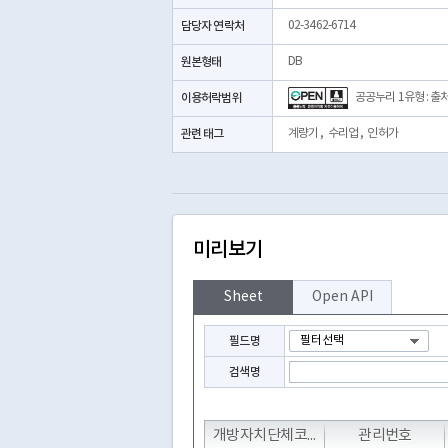
담당자 연락처
02-3462-6714
원본형태
DB
이용허락범위
공공누리 1유형 : 출
관련 태그
계량기
,
수리업
,
인허가
미리보기
Sheet
Open API
필드명
검색명
T
T
T
개방자치단체코드
관리번호