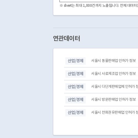
3170000
2020317023506500003
※ sheet는 최대 1,000건까지 노출됩니다. 전체 데
3170000
2019317019006500003
3170000
2016317017406500001
3170000
2015317017406500001
3230000
2011323019806500002
3160000
2009316011706500001
연관데이터
3080000
2020308016906500001
3030000
2020303010306500003
3110000
2016311013106500001
산업/경제
서울시 동물판매업 인허가 정보
3160000
2002316020306500002
3080000
2009308009206500001
산업/경제
서울시 사료제조업 인허가 정보
산업/경제
서울시 다단계판매업체 인허가 
산업/경제
서울시 방문판매업 인허가 정보
산업/경제
서울시 전화권유판매업 인허가 