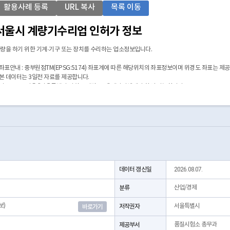
활용사례 등록
URL 복사
목록 이동
서울시 계량기수리업 인허가 정보
량을 하기 위한 기계·기구 또는 장치를 수리하는 업소정보입니다.
 좌표안내 : 중부원점TM(EPSG:5174) 좌표계에 따른 해당위치의 좌표정보이며 위경도 좌표는 제
 본 데이터는 3일전 자료를 제공합니다.
 시군구코드명은 "서울특별시 자치구 기관코드" 데이터셋에서 확인 가능합니다.
https://data.seoul.go.kr/dataList/OA-22872/S/1/datasetView.do)
데이터 갱신일
2026.08.07.
분류
산업/경제
보)
저작권자
서울특별시
바로가기
제공부서
품질시험소 총무과