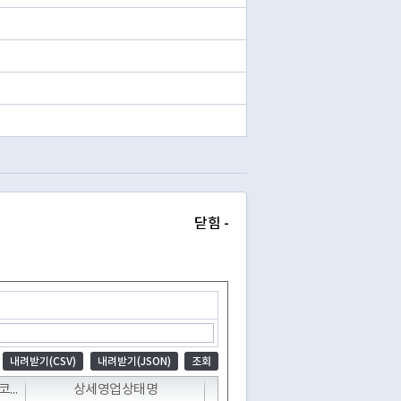
닫힘 -
내려받기(CSV)
내려받기(JSON)
조회
T
T
T
T
상세영업상태코드
상세영업상태명
폐업일자
휴업시작일