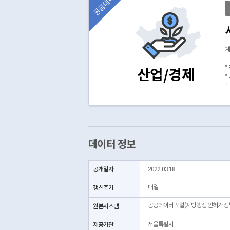
공공데이터
계
*
산업/경제
*
*
(
데이터 정보
공개일자
2022.03.18.
갱신주기
매일
공공데이터포털(지방행정 인허가정
원본시스템
제공기관
서울특별시