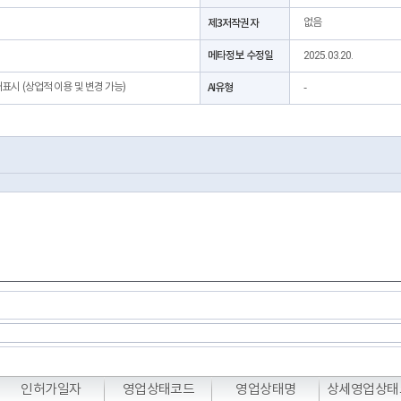
제3저작권자
없음
메타정보 수정일
2025.03.20.
처표시 (상업적 이용 및 변경 가능)
AI유형
-
T
T
T
인허가일자
영업상태코드
영업상태명