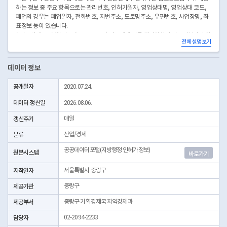
하는 정보 중 주요 항목으로는 관리번호, 인허가일자, 영업상태명, 영업상태 코드,
폐업의 경우는 폐업일자, 전화번호, 지번주소, 도로명주소, 우편번호, 사업장명, 좌
표정보 등이 있습니다.
* 좌표안내 : 중부원점TM(EPSG:5174) 좌표계에 따른 해당위치의 좌표정보이며 위
전체 설명보기
경도 좌표는 제공하고 있지 않습니다.
* 본 데이터는 3일전 자료를 제공합니다.
* 시군구코드명은 "서울특별시 자치구 기관코드" 데이터셋에서 확인 가능합니다.
데이터 정보
(https://data.seoul.go.kr/dataList/OA-22872/S/1/datasetView.do)
공개일자
2020.07.24.
데이터 갱신일
2026.08.06.
갱신주기
매일
분류
산업/경제
공공데이터포털(지방행정 인허가정보)
원본시스템
바로가기
저작권자
서울특별시 중랑구
제공기관
중랑구
제공부서
중랑구 기획경제국 지역경제과
담당자
02-2094-2233