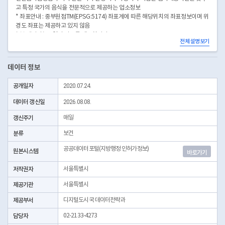
고 특정 국가의 음식을 전문적으로 제공하는 업소정보
* 좌표안내 : 중부원점TM(EPSG:5174) 좌표계에 따른 해당위치의 좌표정보이며 위
경도 좌표는 제공하고 있지 않음
* 본 데이터는 3일전 자료를 제공합니다.
전체 설명보기
* 시군구코드명은 "서울특별시 자치구 기관코드" 데이터셋에서 확인 가능합니다.
(https://data.seoul.go.kr/dataList/OA-22872/S/1/datasetView.do)
데이터 정보
공개일자
2020.07.24.
데이터 갱신일
2026.08.08.
갱신주기
매일
분류
보건
공공데이터포털(지방행정 인허가정보)
원본시스템
바로가기
저작권자
서울특별시
제공기관
서울특별시
제공부서
디지털도시국 데이터전략과
담당자
02-2133-4273