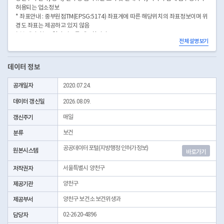
허용되는 업소정보
* 좌표안내 : 중부원점TM(EPSG:5174) 좌표계에 따른 해당위치의 좌표정보이며 위
경도 좌표는 제공하고 있지 않음
* 본 데이터는 3일전 자료를 제공합니다.
전체 설명보기
* 시군구코드명은 "서울특별시 자치구 기관코드" 데이터셋에서 확인 가능합니다.
(https://data.seoul.go.kr/dataList/OA-22872/S/1/datasetView.do)
데이터 정보
공개일자
2020.07.24.
데이터 갱신일
2026.08.09.
갱신주기
매일
분류
보건
공공데이터포털(지방행정 인허가정보)
원본시스템
바로가기
저작권자
서울특별시 양천구
제공기관
양천구
제공부서
양천구 보건소 보건위생과
담당자
02-2620-4896