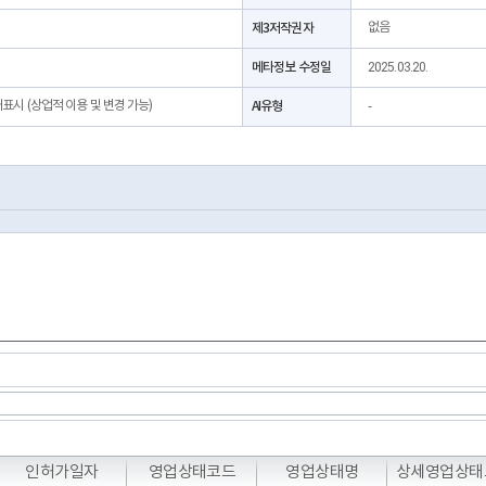
제3저작권자
없음
메타정보 수정일
2025.03.20.
처표시 (상업적 이용 및 변경 가능)
AI유형
-
T
T
T
인허가일자
영업상태코드
영업상태명