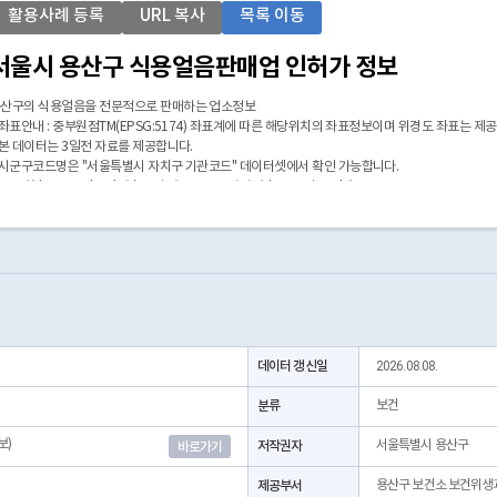
활용사례 등록
URL 복사
목록 이동
서울시 용산구 식용얼음판매업 인허가 정보
산구의 식용얼음을 전문적으로 판매하는 업소정보
 좌표안내 : 중부원점TM(EPSG:5174) 좌표계에 따른 해당위치의 좌표정보이며 위경도 좌표는 제
 본 데이터는 3일전 자료를 제공합니다.
 시군구코드명은 "서울특별시 자치구 기관코드" 데이터셋에서 확인 가능합니다.
https://data.seoul.go.kr/dataList/OA-22872/S/1/datasetView.do)
데이터 갱신일
2026.08.08.
분류
보건
보)
저작권자
서울특별시 용산구
바로가기
제공부서
용산구 보건소 보건위생