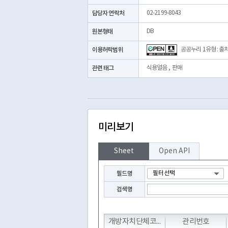
담당자 연락처
02-2199-8043
원본형태
DB
이용허락범위
공공누리 1유형 : 출
관련 태그
식용얼음
,
판매
미리보기
Sheet
Open API
필드명
검색명
T
T
T
개방자치단체코드
관리번호