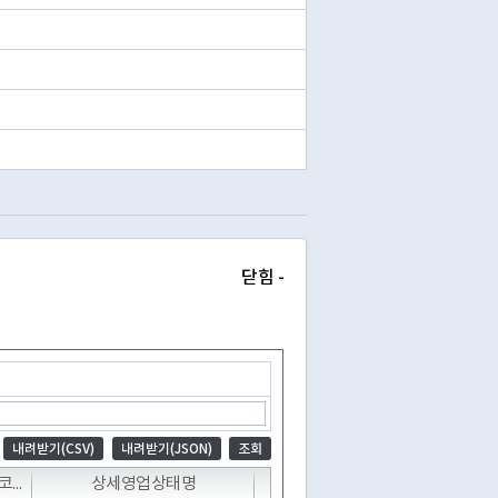
닫힘 -
내려받기(CSV)
내려받기(JSON)
조회
T
T
T
상세영업상태코드
상세영업상태명
폐업일자
전화번호