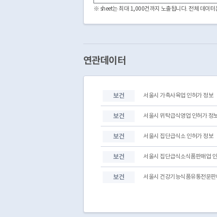
※ sheet는 최대 1,000건까지 노출됩니다. 전체 데
연관데이터
보건
서울시 가축사육업 인허가 정보
보건
서울시 위탁급식영업 인허가 정
보건
서울시 집단급식소 인허가 정보
보건
서울시 집단급식소식품판매업 인
보건
서울시 건강기능식품유통전문판