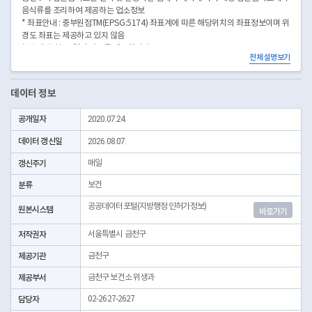
음식류를 조리하여 제공하는 업소정보
* 좌표안내 : 중부원점TM(EPSG:5174) 좌표계에 따른 해당위치의 좌표정보이며 위
경도 좌표는 제공하고 있지 않음
* 본 데이터는 3일전 자료를 제공합니다.
전체 설명보기
* 시군구코드명은 "서울특별시 자치구 기관코드" 데이터셋에서 확인 가능합니다.
(https://data.seoul.go.kr/dataList/OA-22872/S/1/datasetView.do)
데이터 정보
공개일자
2020.07.24.
데이터 갱신일
2026.08.07.
갱신주기
매일
분류
보건
공공데이터포털(지방행정 인허가정보)
원본시스템
바로가기
저작권자
서울특별시 금천구
제공기관
금천구
제공부서
금천구 보건소 위생과
담당자
02-2627-2627