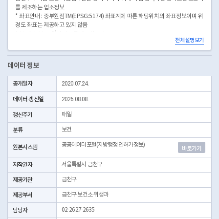
를 제조하는 업소정보
* 좌표안내 : 중부원점TM(EPSG:5174) 좌표계에 따른 해당위치의 좌표정보이며 위
경도 좌표는 제공하고 있지 않음
* 본 데이터는 3일전 자료를 제공합니다.
전체 설명보기
* 시군구코드명은 "서울특별시 자치구 기관코드" 데이터셋에서 확인 가능합니다.
(https://data.seoul.go.kr/dataList/OA-22872/S/1/datasetView.do)
데이터 정보
공개일자
2020.07.24.
데이터 갱신일
2026.08.08.
갱신주기
매일
분류
보건
공공데이터포털(지방행정 인허가정보)
원본시스템
바로가기
저작권자
서울특별시 금천구
제공기관
금천구
제공부서
금천구 보건소 위생과
담당자
02-2627-2635