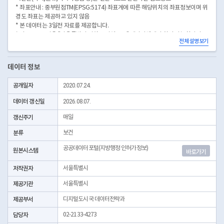
* 좌표안내 : 중부원점TM(EPSG:5174) 좌표계에 따른 해당위치의 좌표정보이며 위
경도 좌표는 제공하고 있지 않음
* 본 데이터는 3일전 자료를 제공합니다.
* 시군구코드명은 "서울특별시 자치구 기관코드" 데이터셋에서 확인 가능합니다.
전체 설명보기
(https://data.seoul.go.kr/dataList/OA-22872/S/1/datasetView.do)
데이터 정보
공개일자
2020.07.24.
데이터 갱신일
2026.08.07.
갱신주기
매일
분류
보건
공공데이터포털(지방행정 인허가정보)
원본시스템
바로가기
저작권자
서울특별시
제공기관
서울특별시
제공부서
디지털도시국 데이터전략과
담당자
02-2133-4273