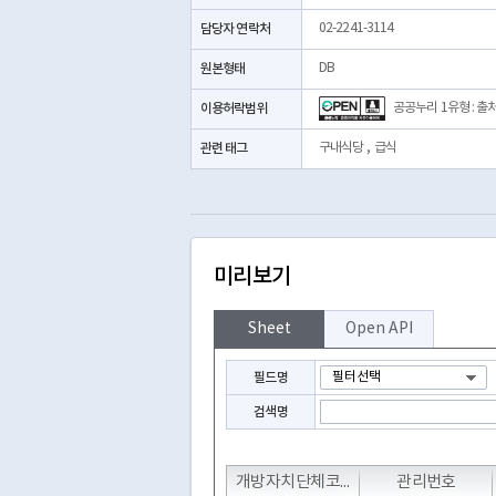
담당자 연락처
02-2241-3114
원본형태
DB
이용허락범위
공공누리 1유형 : 출
관련 태그
구내식당
,
급식
미리보기
Sheet
Open API
필드명
검색명
T
T
T
개방자치단체코드
관리번호