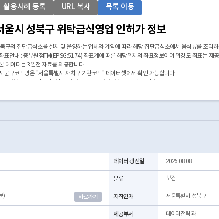
활용사례 등록
URL 복사
목록 이동
서울시 성북구 위탁급식영업 인허가 정보
북구의 집단급식소를 설치 및 운영하는 업체와 계약에 따라 해당 집단급식소에서 음식류를 조리
 좌표안내 : 중부원점TM(EPSG:5174) 좌표계에 따른 해당위치의 좌표정보이며 위경도 좌표는 제
 본 데이터는 3일전 자료를 제공합니다.
 시군구코드명은 "서울특별시 자치구 기관코드" 데이터셋에서 확인 가능합니다.
https://data.seoul.go.kr/dataList/OA-22872/S/1/datasetView.do)
데이터 갱신일
2026.08.08.
분류
보건
보)
저작권자
서울특별시 성북구
바로가기
제공부서
데이터전략과