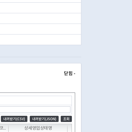
닫힘 -
내려받기(CSV)
내려받기(JSON)
조회
T
T
T
상세영업상태코드
상세영업상태명
폐업일자
전화번호