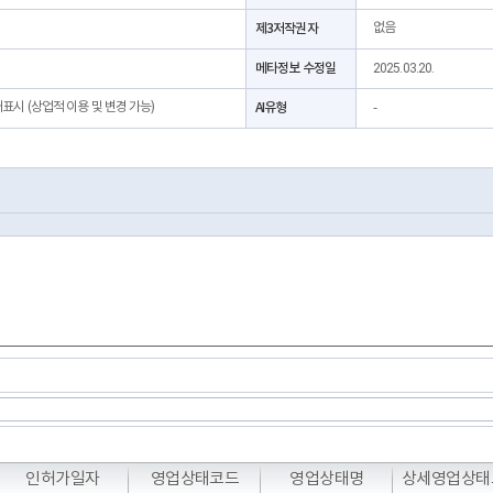
제3저작권자
없음
메타정보 수정일
2025.03.20.
처표시 (상업적 이용 및 변경 가능)
AI유형
-
T
T
T
인허가일자
영업상태코드
영업상태명