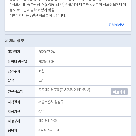
* 좌표안내 : 중부원점TM(EPSG:5174) 좌표계에 따른 해당위치의 좌표정보이며 위
경도 좌표는 제공하고 있지 않음
* 본 데이터는 3일전 자료를 제공합니다.
* 시군구코드명은 "서울특별시 자치구 기관코드" 데이터셋에서 확인 가능합니다.
전체 설명보기
(https://data.seoul.go.kr/dataList/OA-22872/S/1/datasetView.do)
데이터 정보
공개일자
2020.07.24.
데이터 갱신일
2026.08.08.
갱신주기
매일
분류
보건
공공데이터포털(지방행정 인허가정보)
원본시스템
바로가기
저작권자
서울특별시 강남구
제공기관
강남구
제공부서
데이터전략과
담당자
02-3423-5114