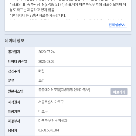
* 좌표안내 : 중부원점TM(EPSG:5174) 좌표계에 따른 해당위치의 좌표정보이며 위
경도 좌표는 제공하고 있지 않음
* 본 데이터는 3일전 자료를 제공합니다.
* 시군구코드명은 "서울특별시 자치구 기관코드" 데이터셋에서 확인 가능합니다.
전체 설명보기
(https://data.seoul.go.kr/dataList/OA-22872/S/1/datasetView.do)
데이터 정보
공개일자
2020.07.24.
데이터 갱신일
2026.08.09.
갱신주기
매일
분류
보건
공공데이터포털(지방행정 인허가정보)
원본시스템
바로가기
저작권자
서울특별시 마포구
제공기관
마포구
제공부서
마포구 보건소 위생과
담당자
02-3153-9184