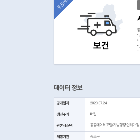
공공데이터
종
*
*
보건
*
(
데이터 정보
공개일자
2020.07.24.
갱신주기
매일
공공데이터포털(지방행정 인허가정
원본시스템
제공기관
종로구