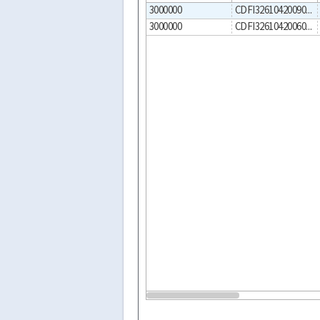
3000000
CDFI3261042009000001
3000000
CDFI3261042006000001