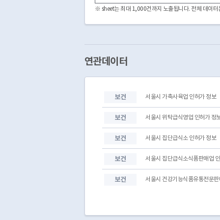
※ sheet는 최대 1,000건까지 노출됩니다. 전체 데
연관데이터
보건
서울시 가축사육업 인허가 정보
보건
서울시 위탁급식영업 인허가 정
보건
서울시 집단급식소 인허가 정보
보건
서울시 집단급식소식품판매업 인
보건
서울시 건강기능식품유통전문판