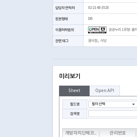
담당자 연락처
02-2148-3528
원본형태
DB
이용허락범위
공공누리 1유형 : 출
관련 태그
음식점
,
식당
미리보기
Sheet
Open API
필드명
검색명
T
T
T
개방자치단체코드
관리번호