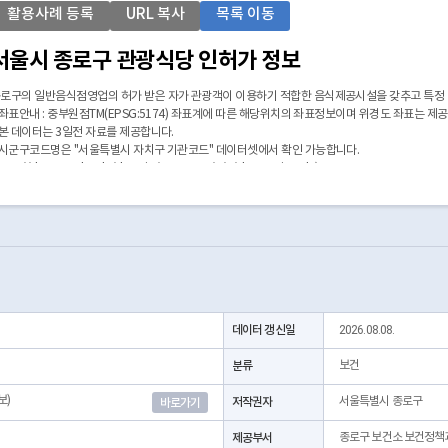
활용사례 등록
URL 복사
목록 이동
서울시 종로구 관광식당 인허가 정보
로구의 일반음식점영업의 허가 받은 자가 관광객이 이용하기 적합한 음식제공시설을 갖추고 특정
 좌표안내 : 중부원점TM(EPSG:5174) 좌표계에 따른 해당위치의 좌표정보이며 위경도 좌표는 제
 본 데이터는 3일전 자료를 제공합니다.
 시군구코드명은 "서울특별시 자치구 기관코드" 데이터셋에서 확인 가능합니다.
https://data.seoul.go.kr/dataList/OA-22872/S/1/datasetView.do)
데이터 갱신일
2026.08.08.
분류
보건
보)
저작권자
서울특별시 종로구
바로가기
제공부서
종로구 보건소 보건정책