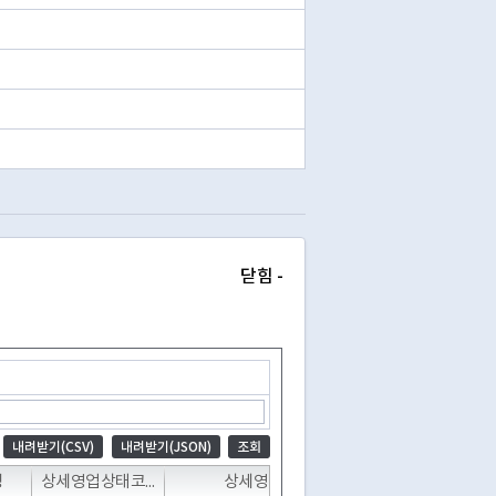
닫힘 -
내려받기(CSV)
내려받기(JSON)
조회
T
T
T
명
상세영업상태코드
상세영업상태명
폐업일자