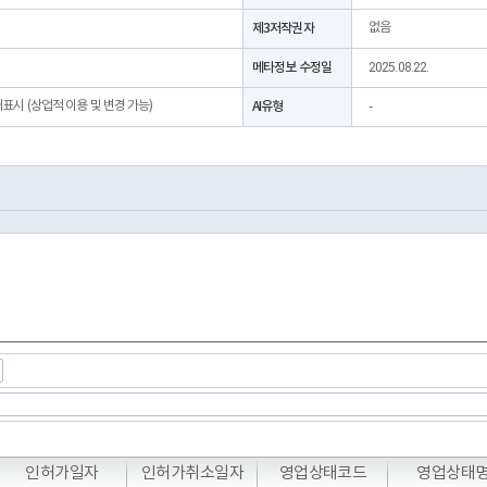
제3저작권자
없음
메타정보 수정일
2025.08.22.
처표시 (상업적 이용 및 변경 가능)
AI유형
-
T
T
T
인허가일자
인허가취소일자
영업상태코드
영업상태