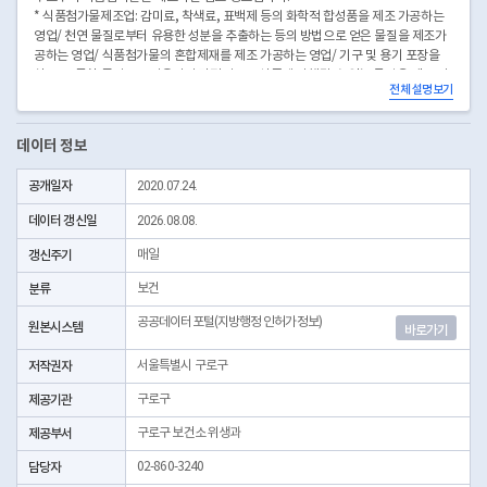
* 식품첨가물제조업: 감미료, 착색료, 표백제 등의 화학적 합성품을 제조 가공하는
영업/ 천연 물질로부터 유용한 성분을 추출하는 등의 방법으로 얻은 물질을 제조가
공하는 영업/ 식품첨가물의 혼합제재를 제조 가공하는 영업/ 기구 및 용기 포장을
살균, 소독할 목적으로 사용되어 간접적으로 식품에 이행될 수 있는 물질을 제조 가
전체 설명보기
공하는 영업
* 좌표안내 : 중부원점TM(EPSG:5174) 좌표계에 따른 해당위치의 좌표정보이며 위
경도 좌표는 제공하고 있지 않음
데이터 정보
* 본 데이터는 3일전 자료를 제공합니다.
공개일자
2020.07.24.
데이터 갱신일
2026.08.08.
갱신주기
매일
분류
보건
공공데이터포털(지방행정 인허가정보)
원본시스템
바로가기
저작권자
서울특별시 구로구
제공기관
구로구
제공부서
구로구 보건소 위생과
담당자
02-860-3240