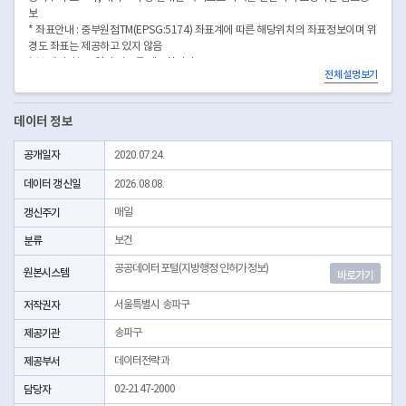
보
* 좌표안내 : 중부원점TM(EPSG:5174) 좌표계에 따른 해당위치의 좌표정보이며 위
경도 좌표는 제공하고 있지 않음
* 본 데이터는 3일전 자료를 제공합니다.
전체 설명보기
* 시군구코드명은 "서울특별시 자치구 기관코드" 데이터셋에서 확인 가능합니다.
(https://data.seoul.go.kr/dataList/OA-22872/S/1/datasetView.do)
데이터 정보
공개일자
2020.07.24.
데이터 갱신일
2026.08.08.
갱신주기
매일
분류
보건
공공데이터포털(지방행정 인허가정보)
원본시스템
바로가기
저작권자
서울특별시 송파구
제공기관
송파구
제공부서
데이터전략과
담당자
02-2147-2000