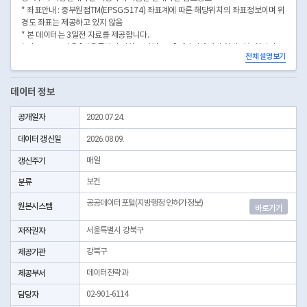
* 좌표안내 : 중부원점TM(EPSG:5174) 좌표계에 따른 해당위치의 좌표정보이며 위
경도 좌표는 제공하고 있지 않음
* 본 데이터는 3일전 자료를 제공합니다.
* 시군구코드명은 "서울특별시 자치구 기관코드" 데이터셋에서 확인 가능합니다.
전체 설명보기
(https://data.seoul.go.kr/dataList/OA-22872/S/1/datasetView.do)
데이터 정보
공개일자
2020.07.24.
데이터 갱신일
2026.08.09.
갱신주기
매일
분류
보건
공공데이터포털(지방행정 인허가정보)
원본시스템
바로가기
저작권자
서울특별시 강북구
제공기관
강북구
제공부서
데이터전략과
담당자
02-901-6114