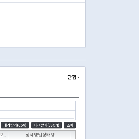
닫힘 -
내려받기(CSV)
내려받기(JSON)
조회
T
T
T
상세영업상태코드
상세영업상태명
폐업일자
전화번호