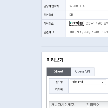
담당자 연락처
02-330-1114
원본형태
DB
라이선스
공공누리 1유형 : 출
관련 태그
식품
,
제조
,
가공
,
PB제품
,
도시
미리보기
Sheet
Open API
필드명
검색명
T
T
T
개방자치단체코드
관리번호