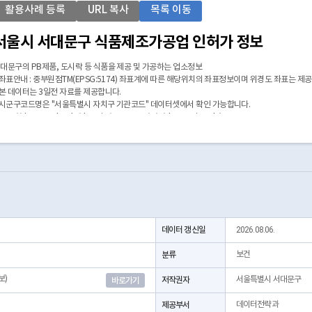
활용사례 등록
URL 복사
목록 이동
서울시 서대문구 식품제조가공업 인허가 정보
대문구의 PB제품, 도시락 등 식품을 제공 및 가공하는 업소정보
 좌표안내 : 중부원점TM(EPSG:5174) 좌표계에 따른 해당위치의 좌표정보이며 위경도 좌표는 제
 본 데이터는 3일전 자료를 제공합니다.
 시군구코드명은 "서울특별시 자치구 기관코드" 데이터셋에서 확인 가능합니다.
https://data.seoul.go.kr/dataList/OA-22872/S/1/datasetView.do)
데이터 갱신일
2026.08.06.
분류
보건
보)
저작권자
서울특별시 서대문구
바로가기
제공부서
데이터전략과