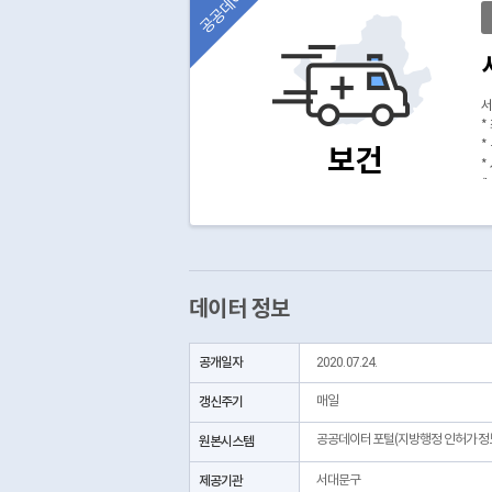
공공데이터
서
*
*
보건
*
(
데이터 정보
공개일자
2020.07.24.
갱신주기
매일
공공데이터포털(지방행정 인허가정
원본시스템
제공기관
서대문구