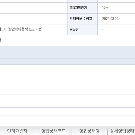
제3저작권자
없음
메타정보 수정일
2025.03.20.
처표시 (상업적 이용 및 변경 가능)
AI유형
-
락
T
T
T
인허가일자
영업상태코드
영업상태명