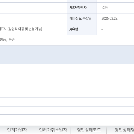
제3저작권자
없음
메타정보 수정일
2026.02.23.
처표시 (상업적 이용 및 변경 가능)
AI유형
-
공품
,
운반
T
T
T
인허가일자
인허가취소일자
영업상태코드
영업상태