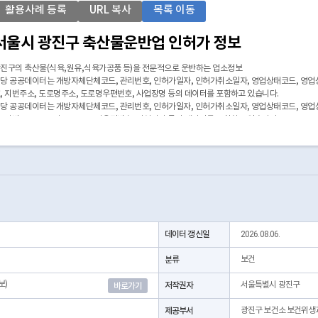
활용사례 등록
URL 복사
목록 이동
서울시 광진구 축산물운반업 인허가 정보
진구의 축산물(식육,원유,식육가공품 등)을 전문적으로 운반하는 업소정보
당 공공데이터는 개방자체단체코드, 관리번호, 인허가일자, 인허가취소일자, 영업상태코드, 영업
, 지번주소, 도로명주소, 도로명우편번호, 사업장명 등의 데이터를 포함하고 있습니다.
당 공공데이터는 개방자체단체코드, 관리번호, 인허가일자, 인허가취소일자, 영업상태코드, 영업
, 지번주소, 도로명주소, 도로명우편번호, 사업장명 등의 데이터를 포함하고 있습니다.
 좌표안내 : 중부원점TM(EPSG:5174) 좌표계에 따른 해당위치의 좌표정보이며 위경도 좌표는 제
 본 데이터는 3일전 자료를 제공합니다.
데이터 갱신일
2026.08.06.
분류
보건
보)
저작권자
서울특별시 광진구
바로가기
제공부서
광진구 보건소 보건위생