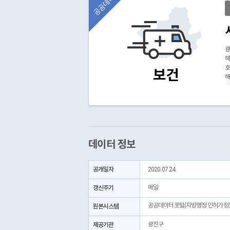
공공데이터
광
해
호
보건
해
호
*
*
데이터 정보
공개일자
2020.07.24.
갱신주기
매일
공공데이터포털(지방행정 인허가정
원본시스템
제공기관
광진구