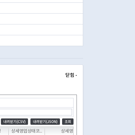
닫힘 -
내려받기(CSV)
내려받기(JSON)
조회
T
T
T
T
명
상세영업상태코드
상세영업상태명
폐업일자