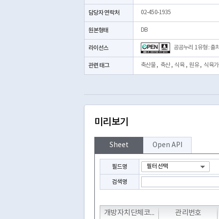
담당자 연락처
02-450-1935
원본형태
DB
라이선스
공공누리 1유형 : 출
관련 태그
축산물
,
축산
,
식육
,
원유
,
식육가
미리보기
Sheet
Open API
필드명
검색명
T
T
개방자치단체코드
관리번호