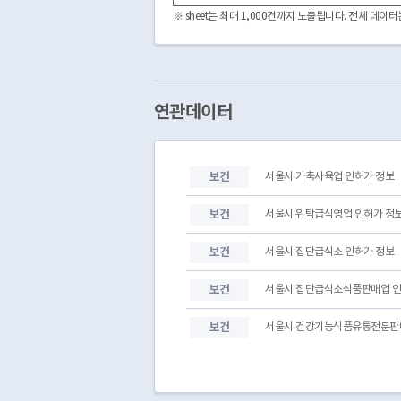
3040000
304000000820120001
※ sheet는 최대 1,000건까지 노출됩니다. 전체 데
연관데이터
보건
서울시 가축사육업 인허가 정보
보건
서울시 위탁급식영업 인허가 정
보건
서울시 집단급식소 인허가 정보
보건
서울시 집단급식소식품판매업 인
보건
서울시 건강기능식품유통전문판