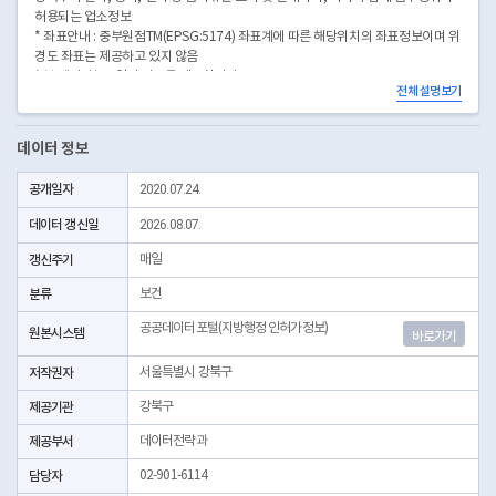
허용되는 업소정보
* 좌표안내 : 중부원점TM(EPSG:5174) 좌표계에 따른 해당위치의 좌표정보이며 위
경도 좌표는 제공하고 있지 않음
* 본 데이터는 3일전 자료를 제공합니다.
전체 설명보기
* 시군구코드명은 "서울특별시 자치구 기관코드" 데이터셋에서 확인 가능합니다.
(https://data.seoul.go.kr/dataList/OA-22872/S/1/datasetView.do)
데이터 정보
공개일자
2020.07.24.
데이터 갱신일
2026.08.07.
갱신주기
매일
분류
보건
공공데이터포털(지방행정 인허가정보)
원본시스템
바로가기
저작권자
서울특별시 강북구
제공기관
강북구
제공부서
데이터전략과
담당자
02-901-6114