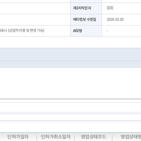
제3저작권자
없음
메타정보 수정일
2026.02.20.
처표시 (상업적 이용 및 변경 가능)
AI유형
-
T
T
T
인허가일자
인허가취소일자
영업상태코드
영업상태