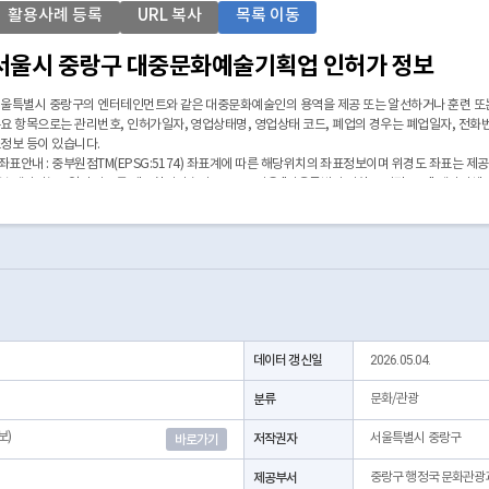
활용사례 등록
URL 복사
목록 이동
서울시 중랑구 대중문화예술기획업 인허가 정보
울특별시 중랑구의 엔터테인먼트와 같은 대중문화예술인의 용역을 제공 또는 알선하거나 훈련 또는
요 항목으로는 관리번호, 인허가일자, 영업상태명, 영업상태 코드, 폐업의 경우는 폐업일자, 전화번
정보 등이 있습니다.
 좌표안내 : 중부원점TM(EPSG:5174) 좌표계에 따른 해당위치의 좌표정보이며 위경도 좌표는 제
 본 데이터는 3일전 자료를 제공합니다.* 시군구코드명은 "서울특별시 자치구 기관코드" 데이터셋
https://data.seoul.go.kr/dataList/OA-22872/S/1/datasetView.do)
데이터 갱신일
2026.05.04.
분류
문화/관광
보)
저작권자
서울특별시 중랑구
바로가기
제공부서
중랑구 행정국 문화관광