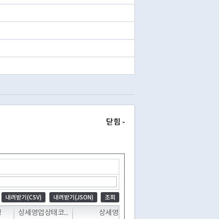
닫힘 -
내려받기(CSV)
내려받기(JSON)
조회
T
T
T
명
상세영업상태코드
상세영업상태명
폐업일자