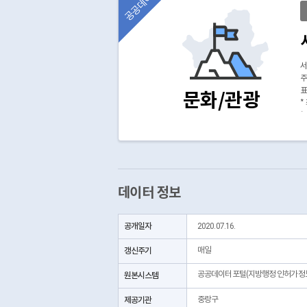
공공데이터
서
주
표
문화/관광
*
*
(
데이터 정보
공개일자
2020.07.16.
갱신주기
매일
공공데이터포털(지방행정 인허가정
원본시스템
제공기관
중랑구