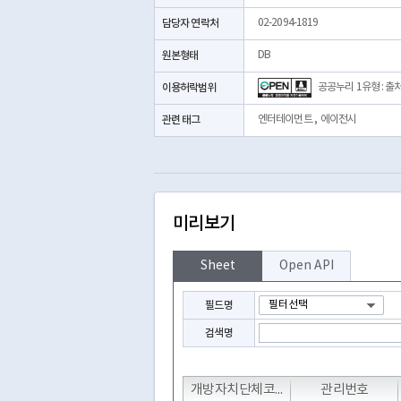
담당자 연락처
02-2094-1819
원본형태
DB
이용허락범위
공공누리 1유형 : 출
관련 태그
엔터테이먼트
,
에이전시
미리보기
Sheet
Open API
필드명
검색명
T
T
T
개방자치단체코드
관리번호