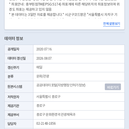
* 좌표안내 : 중부원점TM(EPSG:5174) 좌표계에 따른 해당위치의 좌표정보이며 위
경도 좌표는 제공하고 있지 않음
* 본 데이터는 3일전 자료를 제공합니다.* 시군구코드명은 "서울특별시 자치구 기
관코드" 데이터셋에서 확인 가능합니다.(https://data.seoul.go.kr/dataList/OA-
전체 설명보기
22872/S/1/datasetView.do)
데이터 정보
공개일자
2020.07.16.
데이터 갱신일
2026.08.07.
갱신주기
매일
분류
문화/관광
공공데이터포털(지방행정 인허가정보)
원본시스템
바로가기
저작권자
서울특별시 종로구
제공기관
종로구
제공부서
종로구 문화환경국 관광체육과
담당자
02-2148-1856