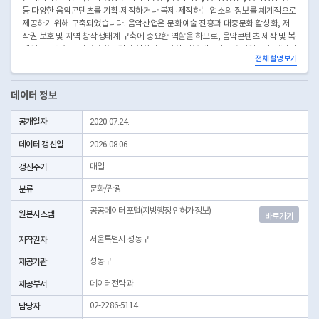
등 다양한 음악콘텐츠를 기획·제작하거나 복제·제작하는 업소의 정보를 체계적으로
제공하기 위해 구축되었습니다. 음악산업은 문화예술 진흥과 대중문화 활성화, 저
작권 보호 및 지역 창작생태계 구축에 중요한 역할을 하므로, 음악콘텐츠 제작 및 복
제업소의 인허가 이력과 행정관리 현황의 투명한 정보 제공이 필수적입니다. 데이터
전체 설명보기
에는 개방자치단체코드, 관리번호, 인허가일자, 인허가취소일자, 영업상태코드 등
이 포함되어, 각 업소의 설립, 인허가 내역, 영업 개시 및 폐업, 행정 상태 변동 등 핵
심 정보를 체계적으로 확인할 수 있습니다. 성동구청 등 관할 행정기관에서 정기적
데이터 정보
으로 현장 점검 및 데이터 갱신을 통해 신뢰성 및 최신성을 확보하고 있습니다. 본 데
이터는 음악 및 음악영상물 산업 정책 수립, 업계 현황 분석, 저작권 관리, 문화예술
공개일자
2020.07.24.
인 지원, 소비자 정보 제공 등 다양한 분야에서 활용되며, 행정기관, 업계, 연구자,
시민 모두에게 객관적이고 실효성 있는 자료를 제공합니다. 데이터는 정기적으로 최
데이터 갱신일
2026.08.06.
신화됩니다.
* 좌표안내 : 중부원점TM(EPSG:5174) 좌표계에 따른 해당위치의 좌표정보이며 위
갱신주기
매일
경도 좌표는 제공하고 있지 않음
분류
문화/관광
* 본 데이터는 3일전 자료를 제공합니다.
공공데이터포털(지방행정 인허가정보)
원본시스템
바로가기
저작권자
서울특별시 성동구
제공기관
성동구
제공부서
데이터전략과
담당자
02-2286-5114