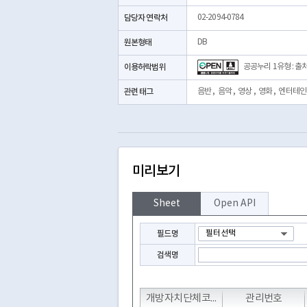
담당자 연락처
02-2094-0784
원본형태
DB
이용허락범위
공공누리 1유형 : 출
관련 태그
음반
,
음악
,
영상
,
영화
,
엔터테인
미리보기
Sheet
Open API
필드명
검색명
T
T
T
개방자치단체코드
관리번호