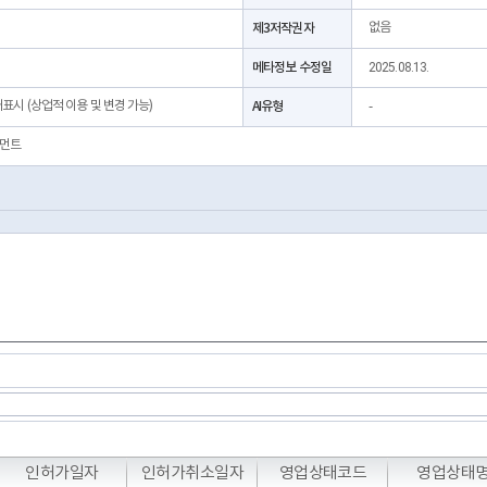
제3저작권자
없음
메타정보 수정일
2025.08.13.
처표시 (상업적 이용 및 변경 가능)
AI유형
-
먼트
T
T
T
인허가일자
인허가취소일자
영업상태코드
영업상태