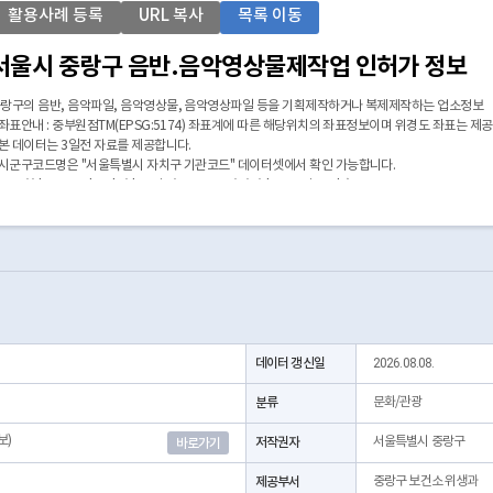
활용사례 등록
URL 복사
목록 이동
서울시 중랑구 음반.음악영상물제작업 인허가 정보
랑구의 음반, 음악파일, 음악영상물, 음악영상파일 등을 기획제작하거나 복제제작하는 업소정보
 좌표안내 : 중부원점TM(EPSG:5174) 좌표계에 따른 해당위치의 좌표정보이며 위경도 좌표는 제
 본 데이터는 3일전 자료를 제공합니다.
 시군구코드명은 "서울특별시 자치구 기관코드" 데이터셋에서 확인 가능합니다.
https://data.seoul.go.kr/dataList/OA-22872/S/1/datasetView.do)
데이터 갱신일
2026.08.08.
분류
문화/관광
보)
저작권자
서울특별시 중랑구
바로가기
제공부서
중랑구 보건소 위생과