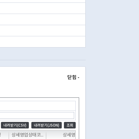
닫힘 -
내려받기(CSV)
내려받기(JSON)
조회
T
T
T
명
상세영업상태코드
상세영업상태명
폐업일자