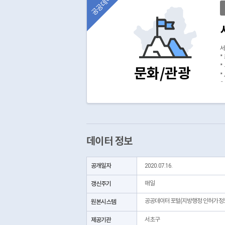
공공데이터
서
*
*
문화/관광
*
(
데이터 정보
공개일자
2020.07.16.
갱신주기
매일
공공데이터포털(지방행정 인허가정
원본시스템
제공기관
서초구