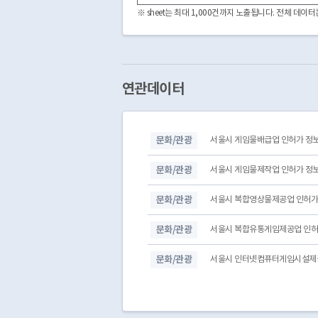
3210000
CDFF2241142011000005
※ sheet는 최대 1,000건까지 노출됩니다. 전체 데
3210000
CDFF2241142008000005
3210000
CDFF2241142008000002
3210000
CDFF2241142009000001
3210000
CDFF2241142008000001
3210000
CDFF2241142011000001
연관데이터
3210000
CDFF2241142020000001
3210000
CDFF2241142018000002
3210000
CDFF2241142017000002
문화/관광
서울시 게임물배급업 인허가 정
3210000
CDFF2241142025000005
3210000
CDFF2241142025000004
문화/관광
서울시 게임물제작업 인허가 정
문화/관광
서울시 복합영상물제공업 인허가
문화/관광
서울시 복합유통게임제공업 인허
문화/관광
서울시 인터넷컴퓨터게임시설제