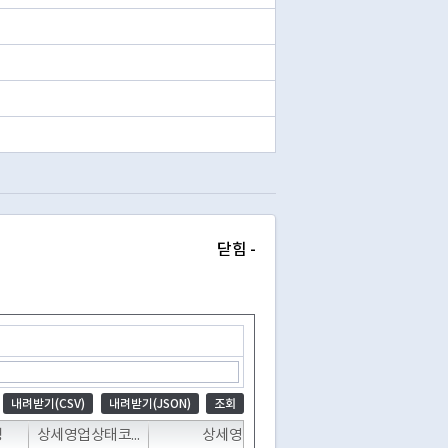
닫힘 -
내려받기(CSV)
내려받기(JSON)
조회
T
T
T
명
상세영업상태코드
상세영업상태명
폐업일자