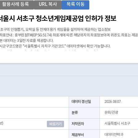
활용사례 등록
URL 복사
목록 이동
서울시 서초구 청소년게임제공업 인허가 정보
초구의 인형뽑기, 오락실 등 전체이용가 게임물을 설치하여 제공하는 업소정보
 좌표안내 : 중부원점TM(EPSG:5174) 좌표계에 따른 해당위치의 좌표정보이며 위경도 좌표는 제
 본 데이터는 3일전 자료를 제공합니다.
 시군구코드명은 "서울특별시 자치구 기관코드" 데이터셋에서 확인 가능합니다.
https://data.seoul.go.kr/dataList/OA-22872/S/1/datasetView.do)
데이터 갱신일
2026.08.07.
분류
문화/관광
보)
저작권자
서울특별시 서초구
바로가기
제공부서
데이터전략과