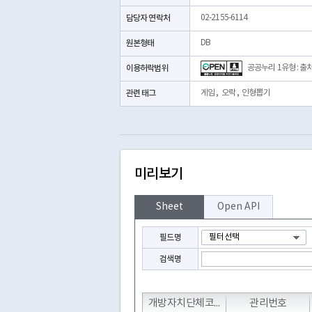
담당자 연락처
02-2155-6114
원본형태
DB
이용허락범위
공공누리 1유형 : 출
관련 태그
게임
,
오락
,
인형뽑기
미리보기
Sheet
Open API
필드명
검색명
T
T
T
개방자치단체코드
관리번호