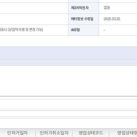
제3저작권자
없음
메타정보 수정일
2025.03.20.
처표시 (상업적 이용 및 변경 가능)
AI유형
-
T
T
T
인허가일자
인허가취소일자
영업상태코드
영업상태