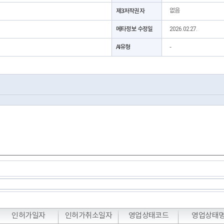
제3저작권자
없음
메타정보 수정일
2026.02.27.
AI유형
-
T
T
T
인허가일자
인허가취소일자
영업상태코드
영업상태