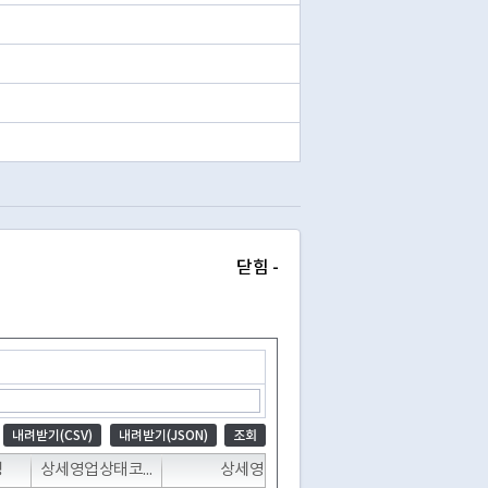
닫힘 -
내려받기(CSV)
내려받기(JSON)
조회
T
T
T
명
상세영업상태코드
상세영업상태명
폐업일자