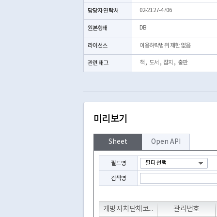
담당자 연락처
02-2127-4706
원본형태
DB
라이선스
이용허락범위 제한 없음
관련 태그
책
,
도서
,
잡지
,
출판
미리보기
Sheet
Open API
필드명
검색명
T
T
T
개방자치단체코드
관리번호