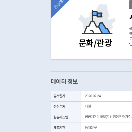
공공데이터
본
활
로
문화/관광
인
데이터 정보
공개일자
2020.07.24.
갱신주기
매일
공공데이터포털(지방행정 인허가정
원본시스템
제공기관
동대문구