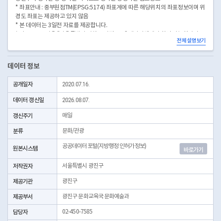
* 좌표안내 : 중부원점TM(EPSG:5174) 좌표계에 따른 해당위치의 좌표정보이며 위
경도 좌표는 제공하고 있지 않음
* 본 데이터는 3일전 자료를 제공합니다.
* 시군구코드명은 "서울특별시 자치구 기관코드" 데이터셋에서 확인 가능합니다.
전체 설명보기
(https://data.seoul.go.kr/dataList/OA-22872/S/1/datasetView.do)
데이터 정보
공개일자
2020.07.16.
데이터 갱신일
2026.08.07.
갱신주기
매일
분류
문화/관광
공공데이터포털(지방행정 인허가정보)
원본시스템
바로가기
저작권자
서울특별시 광진구
제공기관
광진구
제공부서
광진구 문화교육국 문화예술과
담당자
02-450-7585