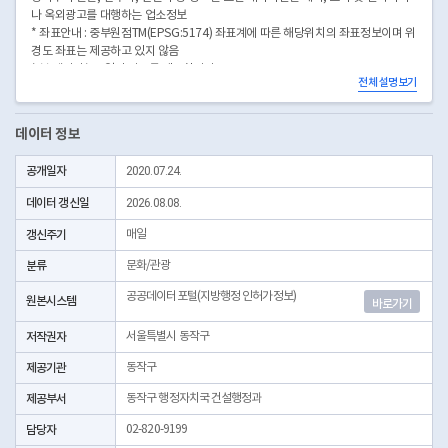
나 옥외광고를 대행하는 업소정보
* 좌표안내 : 중부원점TM(EPSG:5174) 좌표계에 따른 해당위치의 좌표정보이며 위
경도 좌표는 제공하고 있지 않음
* 본 데이터는 3일전 자료를 제공합니다.
전체 설명보기
* 시군구코드명은 "서울특별시 자치구 기관코드" 데이터셋에서 확인 가능합니다.
(https://data.seoul.go.kr/dataList/OA-22872/S/1/datasetView.do)
데이터 정보
공개일자
2020.07.24.
데이터 갱신일
2026.08.08.
갱신주기
매일
분류
문화/관광
공공데이터포털(지방행정 인허가정보)
원본시스템
바로가기
저작권자
서울특별시 동작구
제공기관
동작구
제공부서
동작구 행정자치국 건설행정과
담당자
02-820-9199