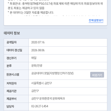
* 좌표안내 : 중부원점TM(EPSG:5174) 좌표계에 따른 해당위치의 좌표정보이며 위
경도 좌표는 제공하고 있지 않음
* 본 데이터는 3일전 자료를 제공합니다.
* 시군구코드명은 "서울특별시 자치구 기관코드" 데이터셋에서 확인 가능합니다.
전체 설명보기
(https://data.seoul.go.kr/dataList/OA-22872/S/1/datasetView.do)
데이터 정보
공개일자
2020.07.16.
데이터 갱신일
2026.08.06.
갱신주기
매일
분류
문화/관광
공공데이터포털(지방행정 인허가정보)
원본시스템
바로가기
저작권자
서울특별시 금천구
제공기관
금천구
제공부서
금천구 문화환경국 문화체육과
담당자
02-2627-1454