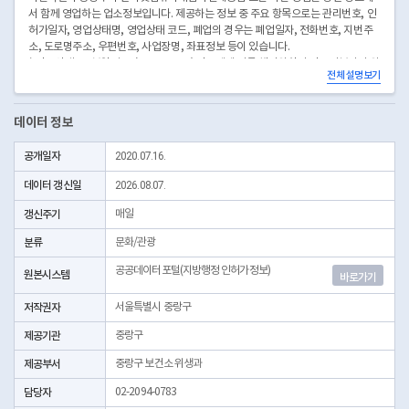
서 함께 영업하는 업소정보입니다. 제공하는 정보 중 주요 항목으로는 관리번호, 인
허가일자, 영업상태명, 영업상태 코드, 폐업의 경우는 폐업일자, 전화번호, 지번주
소, 도로명주소, 우편번호, 사업장명, 좌표정보 등이 있습니다.
* 좌표안내 : 중부원점TM(EPSG:5174) 좌표계에 따른 해당위치의 좌표정보이며 위
전체 설명보기
경도 좌표는 제공하고 있지 않음
* 본 데이터는 3일전 자료를 제공합니다.
* 시군구코드명은 "서울특별시 자치구 기관코드" 데이터셋에서 확인 가능합니다.
데이터 정보
(https://data.seoul.go.kr/dataList/OA-22872/S/1/datasetView.do)
공개일자
2020.07.16.
데이터 갱신일
2026.08.07.
갱신주기
매일
분류
문화/관광
공공데이터포털(지방행정 인허가정보)
원본시스템
바로가기
저작권자
서울특별시 중랑구
제공기관
중랑구
제공부서
중랑구 보건소 위생과
담당자
02-2094-0783