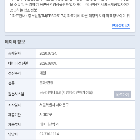
을 소유 및 관리하여 음반음악영상물판매업자 또는 온라인음악서비스제공업자에게
공급하는 업소정보
* 좌표안내 : 중부원점TM(EPSG:5174) 좌표계에 따른 해당위치의 좌표정보이며 위
경도 좌표는 제공하고 있지 않음
전체 설명보기
* 본 데이터는 3일전 자료를 제공합니다.
* 시군구코드명은 "서울특별시 자치구 기관코드" 데이터셋에서 확인 가능합니다.
(https://data.seoul.go.kr/dataList/OA-22872/S/1/datasetView.do)
데이터 정보
공개일자
2020.07.24.
데이터 갱신일
2026.08.09.
갱신주기
매일
분류
문화/관광
공공데이터포털(지방행정 인허가정보)
원본시스템
바로가기
저작권자
서울특별시 서대문구
제공기관
서대문구
제공부서
데이터전략과
담당자
02-330-1114