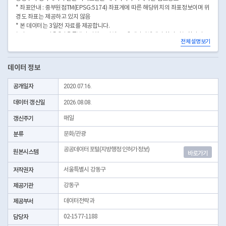
* 좌표안내 : 중부원점TM(EPSG:5174) 좌표계에 따른 해당위치의 좌표정보이며 위
경도 좌표는 제공하고 있지 않음
* 본 데이터는 3일전 자료를 제공합니다.
* 시군구코드명은 "서울특별시 자치구 기관코드" 데이터셋에서 확인 가능합니다.
전체 설명보기
(https://data.seoul.go.kr/dataList/OA-22872/S/1/datasetView.do)
데이터 정보
공개일자
2020.07.16.
데이터 갱신일
2026.08.08.
갱신주기
매일
분류
문화/관광
공공데이터포털(지방행정 인허가정보)
원본시스템
바로가기
저작권자
서울특별시 강동구
제공기관
강동구
제공부서
데이터전략과
담당자
02-1577-1188